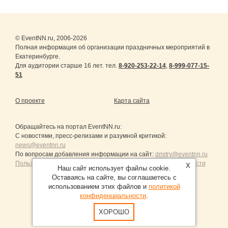
© EventNN.ru, 2006-2026
Полная информация об организации праздничных мероприятий в
Екатеринбурге.
Для аудитории старше 16 лет. тел.
8-920-253-22-14
,
8-999-077-15-
51
О проекте
Карта сайта
Обращайтесь на портал
EventNN.ru
:
С новостями, пресс-релизами и разумной критикой:
news@eventnn.ru
По вопросам добавления информации на сайт:
dmitry@eventnn.ru
Пользовательское Соглашение и политика конфиденциальности
X
Наш сайт использует файлы cookie.
Оставаясь на сайте, вы соглашаетесь с
использованием этих файлов и
политикой
конфиденциальности
.
Продвижение сайтов Санкт-Петербург
ХОРОШО