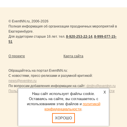
© EventNN.ru, 2006-2026
Полная информация об организации праздничных мероприятий в
Екатеринбурге.
Для аудитории старше 16 лет. тел.
8-920-253-22-14
,
8-999-077-15-
51
О проекте
Карта сайта
Обращайтесь на портал
EventNN.ru
:
С новостями, пресс-релизами и разумной критикой:
news@eventnn.ru
По вопросам добавления информации на сайт:
dmitry@eventnn.ru
Пользовательское Соглашение и политика конфиденциальности
X
Наш сайт использует файлы cookie.
Оставаясь на сайте, вы соглашаетесь с
использованием этих файлов и
политикой
конфиденциальности
.
Продвижение сайтов Санкт-Петербург
ХОРОШО