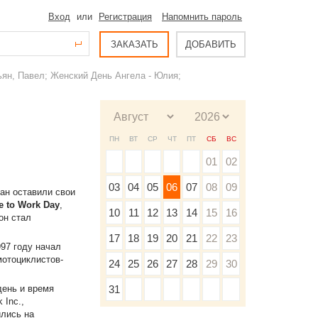
Вход
или
Регистрация
Напомнить пароль
ЗАКАЗАТЬ
ДОБАВИТЬ
ьян, Павел; Женский День Ангела - Юлия;
ПН
ВТ
СР
ЧТ
ПТ
СБ
ВС
01
02
03
04
05
06
07
08
09
ран оставили свои
e to Work Day
,
10
11
12
13
14
15
16
он стал
17
18
19
20
21
22
23
997 году начал
мотоциклистов-
24
25
26
27
28
29
30
день и время
31
 Inc.,
лись на