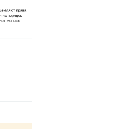
ущемляют права
я на порядок
буют меньше