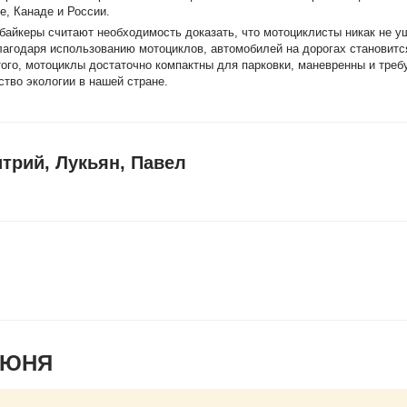
е, Канаде и России.
 байкеры считают необходимость доказать, что мотоциклисты никак не 
лагодаря использованию мотоциклов, автомобилей на дорогах становитс
е того, мотоциклы достаточно компактны для парковки, маневренны и тре
ство экологии в нашей стране.
трий, Лукьян, Павел
ИЮНЯ