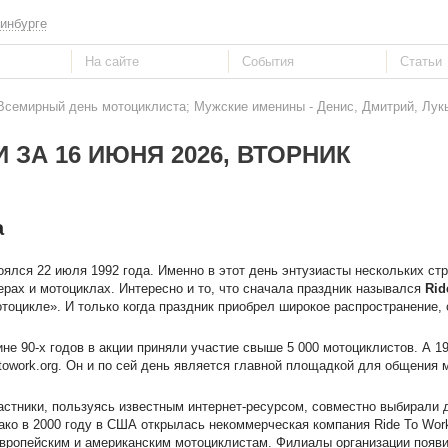
инбурге
 Всемирный день мотоциклиста; Мужские именины - Денис, Дмитрий, Лук
 ЗА 16 ИЮНЯ 2026, ВТОРНИК
а
ялся 22 июля 1992 года. Именно в этот день энтузиасты нескольких ст
терах и мотоциклах. Интересно и то, что сначала праздник назывался
Rid
отоцикле». И только когда праздник приобрел широкое распространение, 
не 90-х годов в акции приняли участие свыше 5 000 мотоциклистов. А 1
towork.org. Он и по сей день является главной площадкой для общения 
астники, пользуясь известным интернет-ресурсом, совместно выбирали 
ко в 2000 году в США открылась некоммерческая компания Ride To Work
ропейским и американским мотоциклистам. Филиалы организации появи