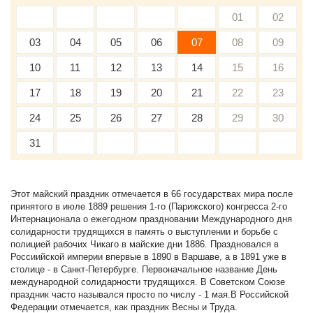
01
02
03
04
05
06
07
08
09
10
11
12
13
14
15
16
17
18
19
20
21
22
23
24
25
26
27
28
29
30
31
Этот майский праздник отмечается в 66 государствах мира после
принятого в июле 1889 решения 1-го (Парижского) конгресса 2-го
Интернационала о ежегодном праздновании Международного дня
солидарности трудящихся в память о выступлении и борьбе с
полицией рабочих Чикаго в майские дни 1886. Праздновался в
Россиийской империи впервые в 1890 в Варшаве, а в 1891 уже в
столице - в Санкт-Петербурге. Первоначальное название День
международной солидарности трудящихся. В Советском Союзе
праздник часто назывался просто по числу - 1 мая.В Российской
Федерации отмечается, как праздник Весны и Труда.