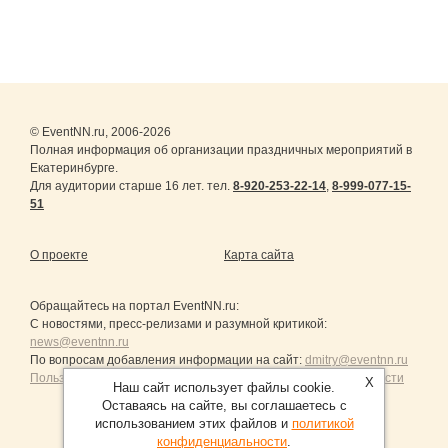
© EventNN.ru, 2006-2026
Полная информация об организации праздничных мероприятий в
Екатеринбурге.
Для аудитории старше 16 лет. тел.
8-920-253-22-14
,
8-999-077-15-
51
О проекте
Карта сайта
Обращайтесь на портал
EventNN.ru
:
С новостями, пресс-релизами и разумной критикой:
news@eventnn.ru
По вопросам добавления информации на сайт:
dmitry@eventnn.ru
Пользовательское Соглашение и политика конфиденциальности
X
Наш сайт использует файлы cookie.
Оставаясь на сайте, вы соглашаетесь с
использованием этих файлов и
политикой
конфиденциальности
.