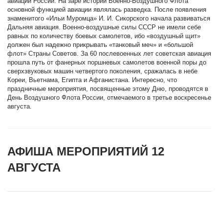
авиации России. На заре истории Военно-Воздушного Флота
основной функцией авиации являлась разведка. После появления
знаменитого «Ильи Муромца» И. И. Сикорского начала развиваться
Дальняя авиация. Военно-воздушные силы СССР не имели себе
равных по количеству боевых самолетов, ибо «воздушный щит»
должен был надежно прикрывать «танковый меч» и «большой
флот» Страны Советов. За 60 послевоенных лет советская авиация
прошла путь от фанерных поршневых самолетов военной поры до
сверхзвуковых машин четвертого поколения, сражалась в небе
Кореи, Вьетнама, Египта и Афганистана. Интересно, что
праздничные мероприятия, посвященные этому Дню, проводятся в
День Воздушного Флота России, отмечаемого в третье воскресенье
августа.
АФИША МЕРОПРИЯТИЙ 12
АВГУСТА