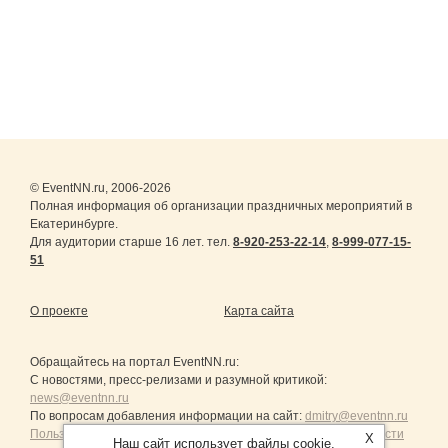
© EventNN.ru, 2006-2026
Полная информация об организации праздничных мероприятий в
Екатеринбурге.
Для аудитории старше 16 лет. тел.
8-920-253-22-14
,
8-999-077-15-
51
О проекте
Карта сайта
Обращайтесь на портал
EventNN.ru
:
С новостями, пресс-релизами и разумной критикой:
news@eventnn.ru
По вопросам добавления информации на сайт:
dmitry@eventnn.ru
Пользовательское Соглашение и политика конфиденциальности
X
Наш сайт использует файлы cookie.