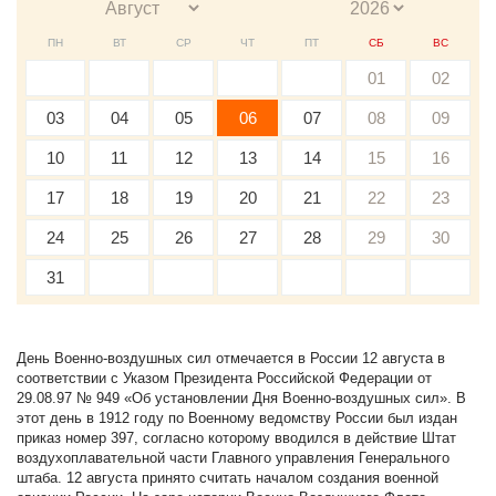
ПН
ВТ
СР
ЧТ
ПТ
СБ
ВС
01
02
03
04
05
06
07
08
09
10
11
12
13
14
15
16
17
18
19
20
21
22
23
24
25
26
27
28
29
30
31
День Военно-воздушных сил отмечается в России 12 августа в
соответствии с Указом Президента Российской Федерации от
29.08.97 № 949 «Об установлении Дня Военно-воздушных сил». В
этот день в 1912 году по Военному ведомству России был издан
приказ номер 397, согласно которому вводился в действие Штат
воздухоплавательной части Главного управления Генерального
штаба. 12 августа принято считать началом создания военной