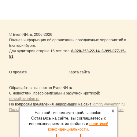
© EventNN.ru, 2006-2026
Полная информация об организации праздничных мероприятий в
Екатеринбурге.
Для аудитории старше 16 лет. тел.
8-920-253-22-14
,
8-999-077-15-
51
О проекте
Карта сайта
Обращайтесь на портал
EventNN.ru
:
С новостями, пресс-релизами и разумной критикой:
news@eventnn.ru
По вопросам добавления информации на сайт:
dmitry@eventnn.ru
Пользовательское Соглашение и политика конфиденциальности
X
Наш сайт использует файлы cookie.
Оставаясь на сайте, вы соглашаетесь с
использованием этих файлов и
политикой
конфиденциальности
.
Продвижение сайтов Санкт-Петербург