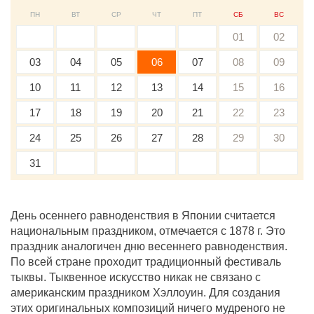
ПН
ВТ
СР
ЧТ
ПТ
СБ
ВС
01
02
03
04
05
06
07
08
09
10
11
12
13
14
15
16
17
18
19
20
21
22
23
24
25
26
27
28
29
30
31
День осеннего равноденствия в Японии считается
национальным праздником, отмечается с 1878 г. Это
праздник аналогичен дню весеннего равноденствия.
По всей стране проходит традиционный фестиваль
тыквы. Тыквенное искусство никак не связано с
американским праздником Хэллоуин. Для создания
этих оригинальных композиций ничего мудреного не