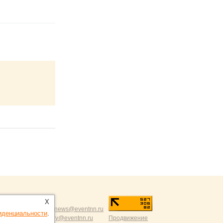
.ru
:
X
разумной критикой:
news@eventnn.ru
иденциальности
.
ации на сайт:
dmitry@eventnn.ru
Продвижение