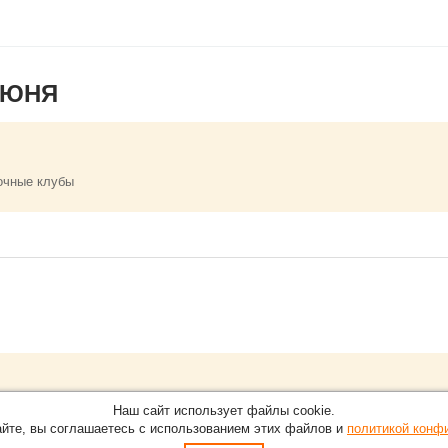
ИЮНЯ
очные клубы
Обращайтесь на портал
EventNN
О проекте
Наш сайт использует файлы cookie.
 Екатеринбурге.
С новостями, пресс-релизами и 
айте, вы соглашаетесь с использованием этих файлов и
политикой конф
Карта сайта
5-51
По вопросам добавления информ