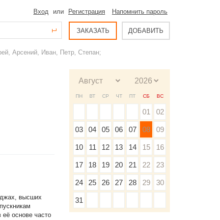
Вход
или
Регистрация
Напомнить пароль
ЗАКАЗАТЬ
ДОБАВИТЬ
ей, Арсений, Иван, Петр, Степан;
ПН
ВТ
СР
ЧТ
ПТ
СБ
ВС
01
02
03
04
05
06
07
08
09
10
11
12
13
14
15
16
17
18
19
20
21
22
23
24
25
26
27
28
29
30
еджах, высших
31
ыпускникам
 её основе часто