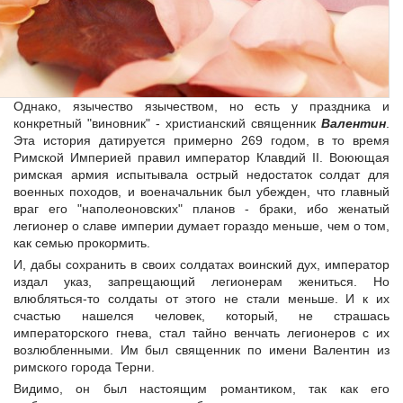
Однако, язычество язычеством, но есть у праздника и
конкретный "виновник" - христианский священник
Валентин
.
Эта история датируется примерно 269 годом, в то время
Римской Империей правил император Клавдий II. Воюющая
римская армия испытывала острый недостаток солдат для
военных походов, и военачальник был убежден, что главный
враг его "наполеоновских" планов - браки, ибо женатый
легионер о славе империи думает гораздо меньше, чем о том,
как семью прокормить.
И, дабы сохранить в своих солдатах воинский дух, император
издал указ, запрещающий легионерам жениться. Но
влюбляться-то солдаты от этого не стали меньше. И к их
счастью нашелся человек, который, не страшась
императорского гнева, стал тайно венчать легионеров с их
возлюбленными. Им был священник по имени Валентин из
римского города Терни.
Видимо, он был настоящим романтиком, так как его