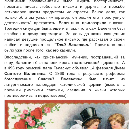
любимыми развлечениями было мирить поссорившихся,
помогать писать любовные письма и дарить по просьбе
легионеров цветы предметам их страсти. Ясное дело, как
только об этом узнал император, он решил его "преступную
деятельность" прекратить. Валентина приговорили к казни.
Трагедия ситуации была еще и в том, что и сам Валентин был
влюблен в дочку тюремщика. За день до казни священник
написал девушке прощальное письмо, где рассказал о своей
любви, и подписал его
"Твой Валентин"
. Прочитано оно
было уже после того, как его казнили.
Впоследствии, как христианский мученик, пострадавший за
веру, Валентин был канонизирован католической церковью. А
в 496 году римский папа Геласиус объявил 14 февраля
Днем
Святого Валентина
. С 1969 года в результате реформы
богослужения
Святой Валентин
был изъят из
литургического календаря католической церкви (вместе с
прочими римскими святыми, сведения о жизни которых
противоречивы и недостоверны).