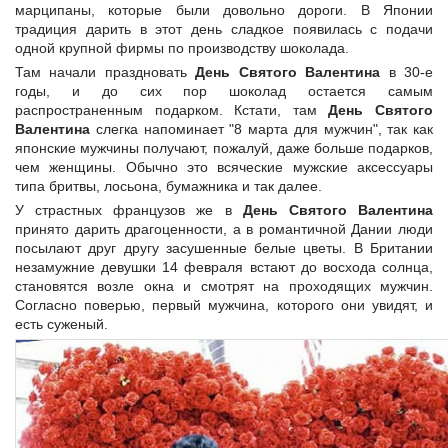
марципаны, которые были довольно дороги. В Японии
традиция дарить в этот день сладкое появилась с подачи
одной крупной фирмы по производству шоколада.
Там начали праздновать
День Святого Валентина
в 30-е
годы, и до сих пор шоколад остается самым
распространенным подарком. Кстати, там
День Святого
Валентина
слегка напоминает "8 марта для мужчин", так как
японские мужчины получают, пожалуй, даже больше подарков,
чем женщины. Обычно это всяческие мужские аксессуары
типа бритвы, лосьона, бумажника и так далее.
У страстных французов же в
День Святого Валентина
принято дарить драгоценности, а в романтичной Дании люди
посылают друг другу засушенные белые цветы. В Британии
незамужние девушки 14 февраля встают до восхода солнца,
становятся возле окна и смотрят на проходящих мужчин.
Согласно поверью, первый мужчина, которого они увидят, и
есть суженый.