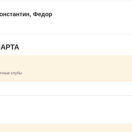
онстантин, Федор
МАРТА
очные клубы