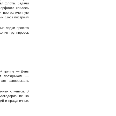
ел флота. Задачи
морфлота явилось
и неограниченную
кий Союз построил
ые лодки проекта
ения группировок
ой группе — День
им праздником —
нает завоевывать
янных клиентов. В
лагодарив их за
ций и праздничных