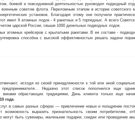
том, боевой и повседневной деятельностью руководил подводный отд
ь военным советом флота. Переломным этапом в истории советского 
нергетических установок. Благодаря этому они получили практическ
лот имел 9 атомных лодок - 4 ракетных и 5 торпедных. А всего Советс
учетом царской России, свыше 1000 дизельных подводных лодок.
ых атомных крейсеров с крылатыми ракетами. В ее составе - подводн
группировка способна с высокой эффективностью решать задачи пораж
отмечают, исходя из своей принадлежности к той или иной социальн
ь предпринимателя… Недавно этот список пополнился еще одн
, веками обрастающих традициями, День клиента только еще начи
10 года
.
услуг в самых разных сферах — привлечение новых и поощрение посто
 возможность выразить признательность своим потребителям, отб
о могут быть сувениры, маленькие подарки, скидки или проведение ак