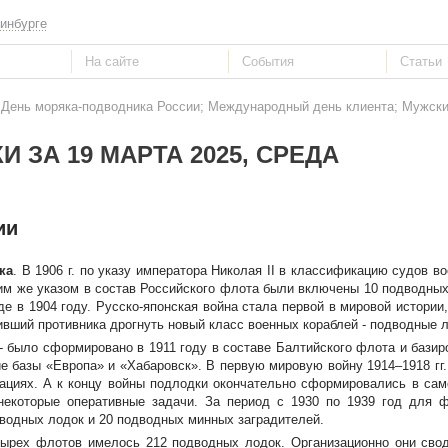
инбурге
: День моряка-подводника России; Международный день клиента; Мужски
И ЗА 19 МАРТА 2025, СРЕДА
ии
ка
. В 1906 г. по указу императора Николая II в классификацию судов в
им же указом в состав Российского флота были включены 10 подводных
е в 1904 году. Русско-японская война стала первой в мировой истории,
ивший противника дрогнуть новый класс военных кораблей - подводные л
- было сформировано в 1911 году в составе Балтийского флота и базир
е базы «Европа» и «Хабаровск». В первую мировую войну 1914–1918 гг
ациях. А к концу войны подлодки окончательно сформировались в сам
 некоторые оперативные задачи. За период с 1930 по 1939 год для
дводных лодок и 20 подводных минных заградителей.
тырех флотов имелось 212 подводных лодок. Организационно они свод