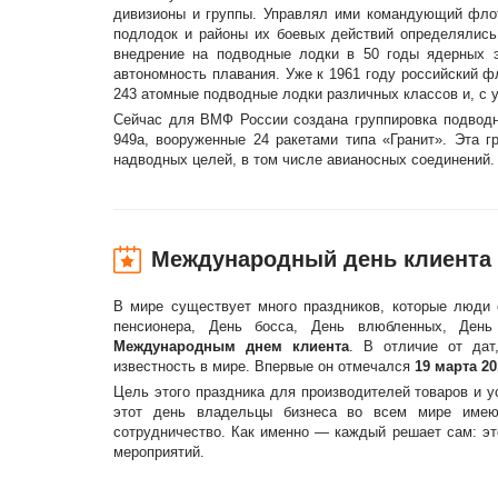
дивизионы и группы. Управлял ими командующий фло
подлодок и районы их боевых действий определялис
внедрение на подводные лодки в 50 годы ядерных э
автономность плавания. Уже к 1961 году российский ф
243 атомные подводные лодки различных классов и, с 
Сейчас для ВМФ России создана группировка подводн
949а, вооруженные 24 ракетами типа «Гранит». Эта 
надводных целей, в том числе авианосных соединений.
Международный день клиента
В мире существует много праздников, которые люди 
пенсионера, День босса, День влюбленных, Ден
Международным днем клиента
. В отличие от дат
известность в мире. Впервые он отмечался
19 марта 20
Цель этого праздника для производителей товаров и 
этот день владельцы бизнеса во всем мире имеют
сотрудничество. Как именно — каждый решает сам: эт
мероприятий.