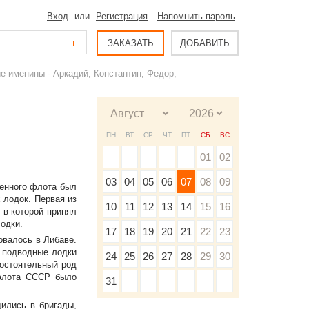
Вход
или
Регистрация
Напомнить пароль
ЗАКАЗАТЬ
ДОБАВИТЬ
е именины - Аркадий, Константин, Федор;
ПН
ВТ
СР
ЧТ
ПТ
СБ
ВС
01
02
03
04
05
06
07
08
09
оенного флота был
 лодок. Первая из
10
11
12
13
14
15
16
 в которой принял
одки.
17
18
19
20
21
22
23
овалось в Либаве.
. подводные лодки
24
25
26
27
28
29
30
остоятельный род
 флота СССР было
31
ились в бригады,