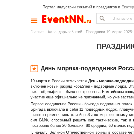
Портал индустрии событий и праздников в
Екатер
-
- Праздники 19 марта 2025
Главная
Календарь событий
ПРАЗДНИК
День моряка-подводника Росс
19 марта в России отмечается
День моряка-подводни
включен новый разряд кораблей - подводные лодки. Эт
них - «Дельфин» - была построена на Балтийском завод
участие еще официально не признанный, но уже застав
Первое соединение России - бригада подводных лодок 
Бригада включала в себя 11 подводных лодок, плавучи
широко применялись для борьбы на морских коммуник
сил ВМФ, способный решать как тактические, так и
построено более 20 больших, 80 средних, 60 малых по
К началу Великой Отечественной войны в составе че