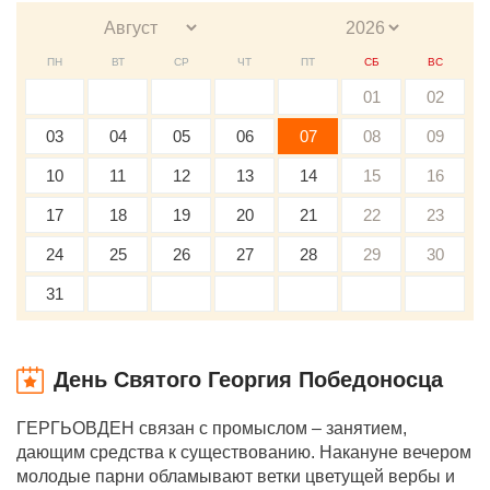
ПН
ВТ
СР
ЧТ
ПТ
СБ
ВС
01
02
03
04
05
06
07
08
09
10
11
12
13
14
15
16
17
18
19
20
21
22
23
24
25
26
27
28
29
30
31
День Святого Георгия Победоносца
ГЕРГЬОВДЕН связан с промыслом – занятием,
дающим средства к существованию. Накануне вечером
молодые парни обламывают ветки цветущей вербы и