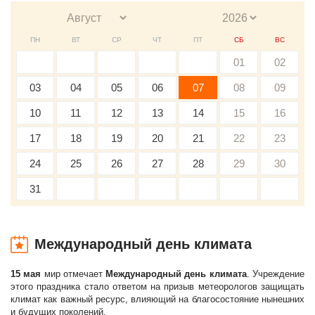
ПН
ВТ
СР
ЧТ
ПТ
СБ
ВС
01
02
03
04
05
06
07
08
09
10
11
12
13
14
15
16
17
18
19
20
21
22
23
24
25
26
27
28
29
30
31
Международный день климата
15 мая
мир отмечает
Международный день климата
. Учреждение
этого праздника стало ответом на призыв метеорологов защищать
климат как важный ресурс, влияющий на благосостояние нынешних
и будущих поколений.