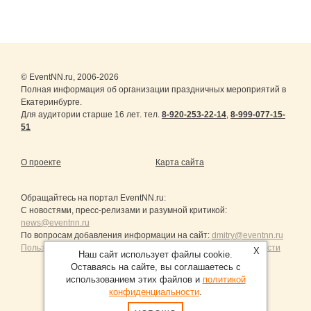
© EventNN.ru, 2006-2026
Полная информация об организации праздничных мероприятий в
Екатеринбурге.
Для аудитории старше 16 лет. тел.
8-920-253-22-14
,
8-999-077-15-
51
О проекте
Карта сайта
Обращайтесь на портал
EventNN.ru
:
С новостями, пресс-релизами и разумной критикой:
news@eventnn.ru
По вопросам добавления информации на сайт:
dmitry@eventnn.ru
Пользовательское Соглашение и политика конфиденциальности
X
Наш сайт использует файлы cookie.
Оставаясь на сайте, вы соглашаетесь с
использованием этих файлов и
политикой
конфиденциальности
.
Продвижение сайтов Санкт-Петербург