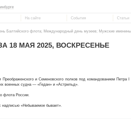
инбурге
День Балтийского флота; Международный день музеев; Мужские именины 
А 18 МАЯ 2025, ВОСКРЕСЕНЬЕ
и Преображенского и Семеновского полков под командованием Петра I
ких военных судна — «Гедан» и «Астрильд».
го флота России.
 с надписью «Небываемое бывает».