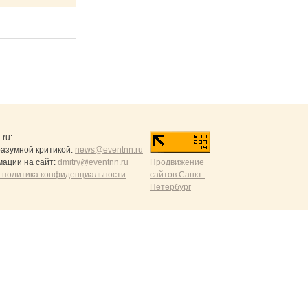
.ru
:
разумной критикой:
news@eventnn.ru
ации на сайт:
dmitry@eventnn.ru
Продвижение
 политика конфиденциальности
сайтов Санкт-
Петербург