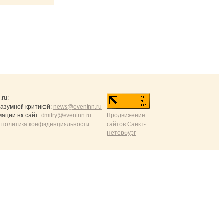
.ru
:
разумной критикой:
news@eventnn.ru
ации на сайт:
dmitry@eventnn.ru
Продвижение
 политика конфиденциальности
сайтов Санкт-
Петербург