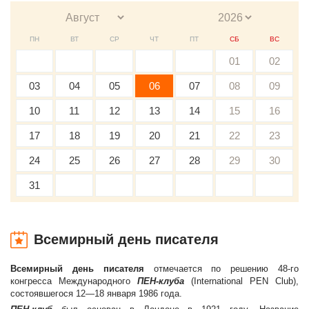
ПН
ВТ
СР
ЧТ
ПТ
СБ
ВС
01
02
03
04
05
06
07
08
09
10
11
12
13
14
15
16
17
18
19
20
21
22
23
24
25
26
27
28
29
30
31
Всемирный день писателя
Всемирный день писателя
отмечается по решению 48-го
конгресса Международного
ПЕН-клуба
(International PEN Club),
состоявшегося 12—18 января 1986 года.