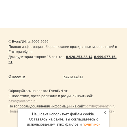
© EventNN.ru, 2006-2026
Полная информация об организации праздничных мероприятий в
Екатеринбурге.
Для аудитории старше 16 лет. тел.
8-920-253-22-14
,
8-999-077-15-
51
О проекте
Карта сайта
Обращайтесь на портал
EventNN.ru
:
С новостями, пресс-релизами и разумной критикой:
news@eventnn.ru
По вопросам добавления информации на сайт:
dmitry@eventnn.ru
Пользовательское Соглашение и политика конфиденциальности
X
Наш сайт использует файлы cookie.
Оставаясь на сайте, вы соглашаетесь с
использованием этих файлов и
политикой