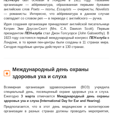
ПЕН-клуб
был основан в Лондоне в 1921 году. Название
организации — аббревиатура, образованная первыми буквами
английских слов
Poets
— поэты,
Essayists
— очеркисты,
Novelists
— романисты. Интересно, что аббревиатура в данном случае
совпадает со словом pen — в переводе с английского — ручка.
Идея создания организации принадлежит английской писательнице
Кэтрин Эми Доусон-Скотт (Mrs. C.A. Dawson Scott). Первым
президентом
ПЕН-клуба
стал Джон Голсуорси (John Galsworthy). В
1923 году состоялся первый международный конгресс
ПЕН-клуба
в
Лондоне, в то время пен-центры были созданы в 11 странах мира.
Сегодня подобные центры действуют в 130 странах.
Международный день охраны
здоровья уха и слуха
Всемирная организация здравоохранения (ВОЗ) учредила
специальный день, посвященный охране здоровья уха и слуха.
Ежегодно
3 марта
отмечается
Международный день охраны
здоровья уха и слуха (International Day for Ear and Hearing)
.
Предполагается, что в этот день медицинские и волонтерские
организации в разных странах должны проводить мероприятия,