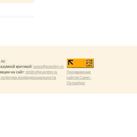
.ru
:
разумной критикой:
news@eventnn.ru
ации на сайт:
dmitry@eventnn.ru
Продвижение
 политика конфиденциальности
сайтов Санкт-
Петербург