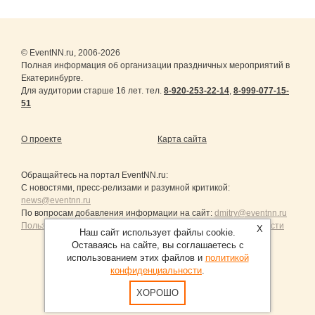
© EventNN.ru, 2006-2026
Полная информация об организации праздничных мероприятий в
Екатеринбурге.
Для аудитории старше 16 лет. тел.
8-920-253-22-14
,
8-999-077-15-
51
О проекте
Карта сайта
Обращайтесь на портал
EventNN.ru
:
С новостями, пресс-релизами и разумной критикой:
news@eventnn.ru
По вопросам добавления информации на сайт:
dmitry@eventnn.ru
Пользовательское Соглашение и политика конфиденциальности
X
Наш сайт использует файлы cookie.
Оставаясь на сайте, вы соглашаетесь с
использованием этих файлов и
политикой
конфиденциальности
.
Продвижение сайтов Санкт-Петербург
ХОРОШО