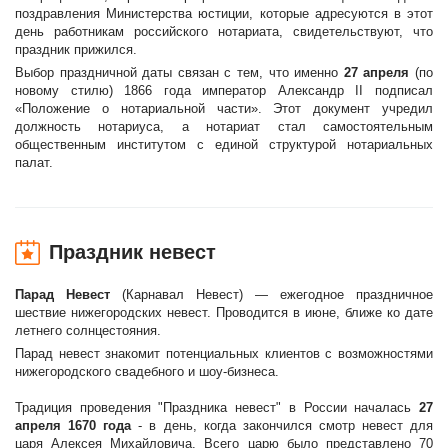
поздравления Министерства юстиции, которые адресуются в этот
день работникам российского нотариата, свидетельствуют, что
праздник прижился.
Выбор праздничной даты связан с тем, что именно
27 апреля
(по
новому стилю) 1866 года император Александр II подписал
«Положение о нотариальной части». Этот документ учредил
должность нотариуса, а нотариат стал самостоятельным
общественным институтом с единой структурой нотариальных
палат.
Праздник невест
Парад Невест
(Карнавал Невест) — ежегодное праздничное
шествие нижегородских невест. Проводится в июне, ближе ко дате
летнего солнцестояния.
Парад невест знакомит потенциальных клиентов с возможностями
нижегородского свадебного и шоу-бизнеса.
Традиция проведения "Праздника невест" в России началась
27
апреля 1670 года
- в день, когда закончился смотр невест для
царя Алексея Михайловича. Всего царю было представлено 70