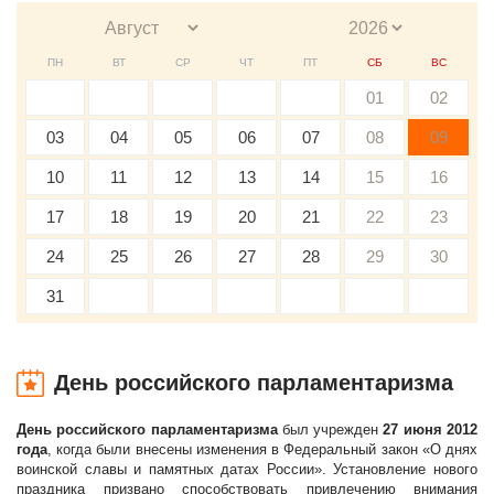
ПН
ВТ
СР
ЧТ
ПТ
СБ
ВС
01
02
03
04
05
06
07
08
09
10
11
12
13
14
15
16
17
18
19
20
21
22
23
24
25
26
27
28
29
30
31
День российского парламентаризма
День российского парламентаризма
был учрежден
27 июня 2012
года
, когда были внесены изменения в Федеральный закон «О днях
воинской славы и памятных датах России». Установление нового
праздника призвано способствовать привлечению внимания