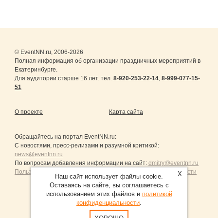
© EventNN.ru, 2006-2026
Полная информация об организации праздничных мероприятий в
Екатеринбурге.
Для аудитории старше 16 лет. тел.
8-920-253-22-14
,
8-999-077-15-
51
О проекте
Карта сайта
Обращайтесь на портал
EventNN.ru
:
С новостями, пресс-релизами и разумной критикой:
news@eventnn.ru
По вопросам добавления информации на сайт:
dmitry@eventnn.ru
Пользовательское Соглашение и политика конфиденциальности
X
Наш сайт использует файлы cookie.
Оставаясь на сайте, вы соглашаетесь с
использованием этих файлов и
политикой
конфиденциальности
.
Продвижение сайтов Санкт-Петербург