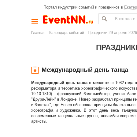
Портал индустрии событий и праздников в
Екатер
-
- Праздники 29 апреля 202
Главная
Календарь событий
ПРАЗДНИКИ
Международный день танца
Международный день танца
отмечается с 1982 года
реформатора и теоретика хореографического искусства
19.10.1810) - французский балетмейстер, ученик бал
"Друри-Лейн" в Лондоне. Новер разработал принципы ге
и балетах", где Новер обосновал принципы балета-пье
хореографа и художника. В этот день весь танцую
современные танцевальные труппы, ансамбли современн
артисты.