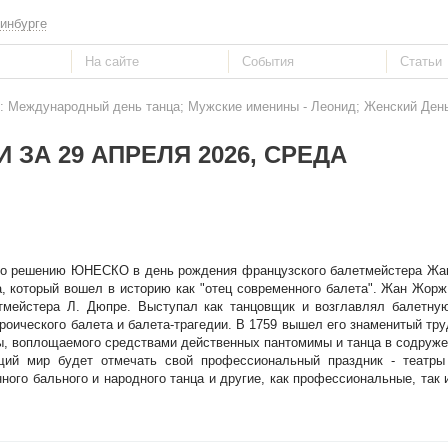
инбурге
6: Международный день танца; Мужские именины - Леонид; Женский День
 ЗА 29 АПРЕЛЯ 2026, СРЕДА
 по решению ЮНЕСКО в день рождения французского балетмейстера Жа
, который вошел в историю как "отец современного балета". Жан Жорж 
етмейстера Л. Дюпре. Выступал как танцовщик и возглавлял балетну
роического балета и балета-трагедии. В 1759 вышел его знаменитый тру
сы, воплощаемого средствами действенных пантомимы и танца в содруже
щий мир будет отмечать свой профессиональный праздник - театры
ого бального и народного танца и другие, как профессиональные, так