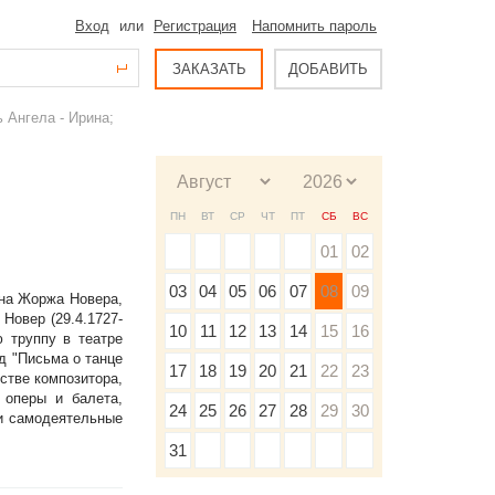
Вход
или
Регистрация
Напомнить пароль
ЗАКАЗАТЬ
ДОБАВИТЬ
 Ангела - Ирина;
ПН
ВТ
СР
ЧТ
ПТ
СБ
ВС
01
02
03
04
05
06
07
08
09
на Жоржа Новера,
Новер (29.4.1727-
10
11
12
13
14
15
16
ю труппу в театре
д "Письма о танце
17
18
19
20
21
22
23
стве композитора,
 оперы и балета,
24
25
26
27
28
29
30
 и самодеятельные
31