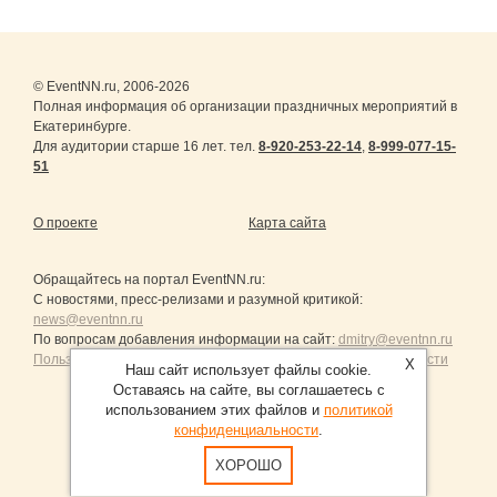
© EventNN.ru, 2006-2026
Полная информация об организации праздничных мероприятий в
Екатеринбурге.
Для аудитории старше 16 лет. тел.
8-920-253-22-14
,
8-999-077-15-
51
О проекте
Карта сайта
Обращайтесь на портал
EventNN.ru
:
С новостями, пресс-релизами и разумной критикой:
news@eventnn.ru
По вопросам добавления информации на сайт:
dmitry@eventnn.ru
Пользовательское Соглашение и политика конфиденциальности
X
Наш сайт использует файлы cookie.
Оставаясь на сайте, вы соглашаетесь с
использованием этих файлов и
политикой
конфиденциальности
.
Продвижение сайтов Санкт-Петербург
ХОРОШО