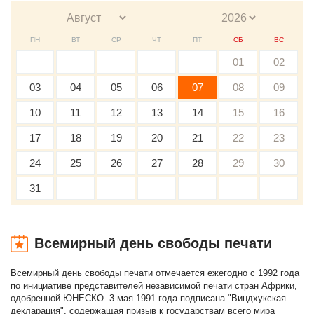
ПН
ВТ
СР
ЧТ
ПТ
СБ
ВС
01
02
03
04
05
06
07
08
09
10
11
12
13
14
15
16
17
18
19
20
21
22
23
24
25
26
27
28
29
30
31
Всемирный день свободы печати
Всемирный день свободы печати отмечается ежегодно с 1992 года
по инициативе представителей независимой печати стран Африки,
одобренной ЮНЕСКО. 3 мая 1991 года подписана "Виндхукская
декларация", содержащая призыв к государствам всего мира