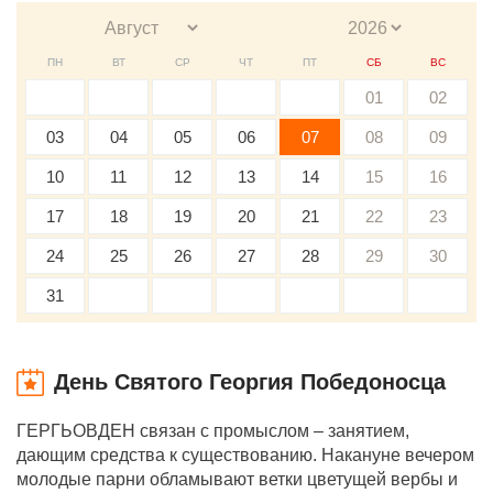
ПН
ВТ
СР
ЧТ
ПТ
СБ
ВС
01
02
03
04
05
06
07
08
09
10
11
12
13
14
15
16
17
18
19
20
21
22
23
24
25
26
27
28
29
30
31
День Святого Георгия Победоносца
ГЕРГЬОВДЕН связан с промыслом – занятием,
дающим средства к существованию. Накануне вечером
молодые парни обламывают ветки цветущей вербы и