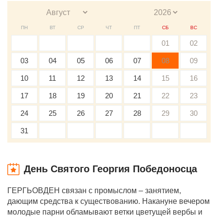
ПН
ВТ
СР
ЧТ
ПТ
СБ
ВС
01
02
03
04
05
06
07
08
09
10
11
12
13
14
15
16
17
18
19
20
21
22
23
24
25
26
27
28
29
30
31
День Святого Георгия Победоносца
ГЕРГЬОВДЕН связан с промыслом – занятием,
дающим средства к существованию. Накануне вечером
молодые парни обламывают ветки цветущей вербы и