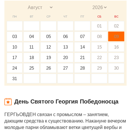
ПН
ВТ
СР
ЧТ
ПТ
СБ
ВС
01
02
03
04
05
06
07
08
09
10
11
12
13
14
15
16
17
18
19
20
21
22
23
24
25
26
27
28
29
30
31
День Святого Георгия Победоносца
ГЕРГЬОВДЕН связан с промыслом – занятием,
дающим средства к существованию. Накануне вечером
молодые парни обламывают ветки цветущей вербы и