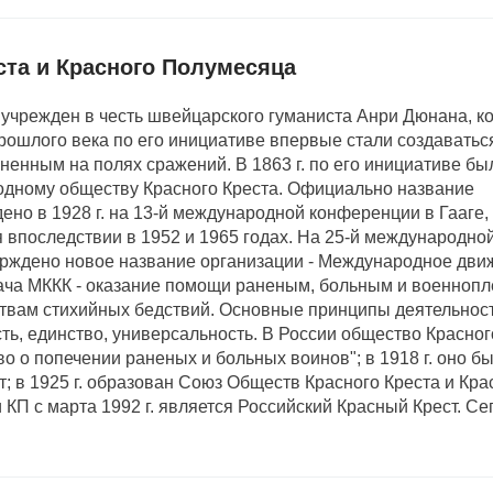
ста и Красного Полумесяца
 учрежден в честь швейцарского гуманиста Анри Дюнана, к
 прошлого века по его инициативе впервые стали создаватьс
енным на полях сражений. В 1863 г. по его инициативе бы
дному обществу Красного Креста. Официально название
о в 1928 г. на 13-й международной конференции в Гааге, 
я впоследствии в 1952 и 1965 годах. На 25-й международн
тверждено новое название организации - Международное дв
дача МККК - оказание помощи раненым, больным и военноп
вам стихийных бедствий. Основные принципы деятельност
ть, единство, универсальность. В России общество Красно
во о попечении раненых и больных воинов"; в 1918 г. оно б
; в 1925 г. образован Союз Обществ Красного Креста и Кра
П с марта 1992 г. является Российский Красный Крест. Се