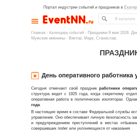
Портал индустрии событий и праздников в
Екатер
-
- Праздники 8 мая 2026: Д
Главная
Календарь событий
Мужские именины - Виктор, Марк, Станислав;
ПРАЗДНИК
День оперативного работника
Сегодня отмечают свой праздник
работники операт
структура ведет с 1925 года, когда секретному отде
оперативная работа в политических изоляторах. Одн
года
.
В настоящее время в составе Федеральной службы исп
управление. Оно обеспечивает личную безопасность з
и предупреждением преступлений в местах отбывани
совершивших побег или уклоняющихся от наказания.