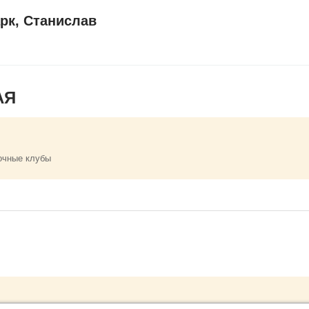
рк, Станислав
АЯ
очные клубы