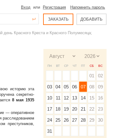
Вход
или
Регистрация
Напомнить пароль
ЗАКАЗАТЬ
ДОБАВИТЬ
й день Красного Креста и Красного Полумесяца;
ПН
ВТ
СР
ЧТ
ПТ
СБ
ВС
01
02
03
04
05
06
07
08
09
Свою историю эта
оручена секретно-
10
11
12
13
14
15
16
тается
8 мая 1935
17
18
19
20
21
22
23
ние — оперативное
ся расследованием
24
25
26
27
28
29
30
ом преступников,
31