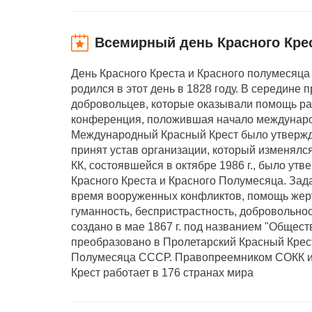
Всемирный день Красного Кре
День Красного Креста и Красного полумесяца
родился в этот день в 1828 году. В середине
добровольцев, которые оказывали помощь ран
конференция, положившая начало междунаро
Международный Красный Крест было утвержден
принят устав организации, который изменялс
КК, состоявшейся в октябре 1986 г., было у
Красного Креста и Красного Полумесяца. За
время вооруженных конфликтов, помощь жерт
гуманность, беспристрастность, добровольнос
создано в мае 1867 г. под названием "Общест
преобразовано в Пролетарский Красный Крест
Полумесяца СССР. Правопреемником СОКК и К
Крест работает в 176 странах мира