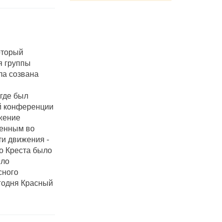
оторый
я группы
ла созвана
где был
ой конференции
ижение
ленным во
и движения -
го Креста было
ыло
сного
годня Красный