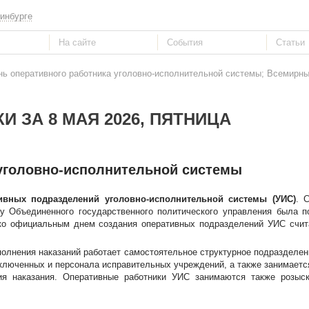
инбурге
ень оперативного работника уголовно-исполнительной системы; Всемирны
И ЗА 8 МАЯ 2026, ПЯТНИЦА
 уголовно-исполнительной системы
ивных подразделений уголовно-исполнительной системы (УИС)
. 
лу Объединенного государственного политического управления была п
ако официальным днем создания оперативных подразделений УИС счи
олнения наказаний работает самостоятельное структурное подразделе
аключенных и персонала исправительных учреждений, а также занимает
я наказания. Оперативные работники УИС занимаются также розыск