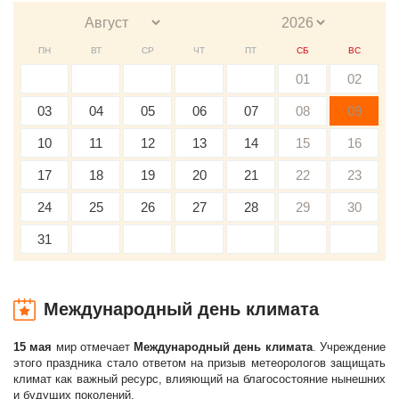
ПН
ВТ
СР
ЧТ
ПТ
СБ
ВС
01
02
03
04
05
06
07
08
09
10
11
12
13
14
15
16
17
18
19
20
21
22
23
24
25
26
27
28
29
30
31
Международный день климата
15 мая
мир отмечает
Международный день климата
. Учреждение
этого праздника стало ответом на призыв метеорологов защищать
климат как важный ресурс, влияющий на благосостояние нынешних
и будущих поколений.