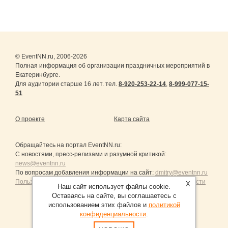
© EventNN.ru, 2006-2026
Полная информация об организации праздничных мероприятий в
Екатеринбурге.
Для аудитории старше 16 лет. тел.
8-920-253-22-14
,
8-999-077-15-
51
О проекте
Карта сайта
Обращайтесь на портал
EventNN.ru
:
С новостями, пресс-релизами и разумной критикой:
news@eventnn.ru
По вопросам добавления информации на сайт:
dmitry@eventnn.ru
Пользовательское Соглашение и политика конфиденциальности
X
Наш сайт использует файлы cookie.
Оставаясь на сайте, вы соглашаетесь с
использованием этих файлов и
политикой
конфиденциальности
.
Продвижение сайтов Санкт-Петербург