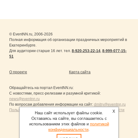
© EventNN.ru, 2006-2026
Полная информация об организации праздничных мероприятий в
Екатеринбурге.
Для аудитории старше 16 лет. тел.
8-920-253-22-14
,
8-999-077-15-
51
О проекте
Карта сайта
Обращайтесь на портал
EventNN.ru
:
С новостями, пресс-релизами и разумной критикой:
news@eventnn.ru
По вопросам добавления информации на сайт:
dmitry@eventnn.ru
Пользовательское Соглашение и политика конфиденциальности
X
Наш сайт использует файлы cookie.
Оставаясь на сайте, вы соглашаетесь с
использованием этих файлов и
политикой
конфиденциальности
.
Продвижение сайтов Санкт-Петербург