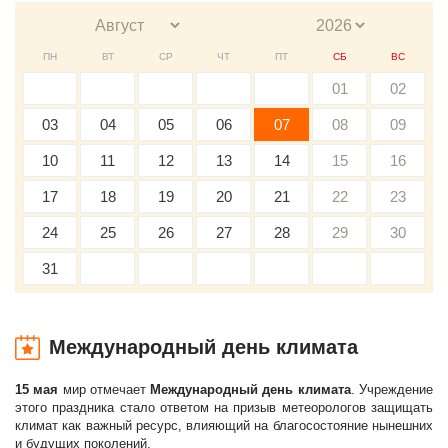
ПН
ВТ
СР
ЧТ
ПТ
СБ
ВС
01
02
03
04
05
06
07
08
09
10
11
12
13
14
15
16
17
18
19
20
21
22
23
24
25
26
27
28
29
30
31
Международный день климата
15 мая
мир отмечает
Международный день климата
. Учреждение
этого праздника стало ответом на призыв метеорологов защищать
климат как важный ресурс, влияющий на благосостояние нынешних
и будущих поколений.