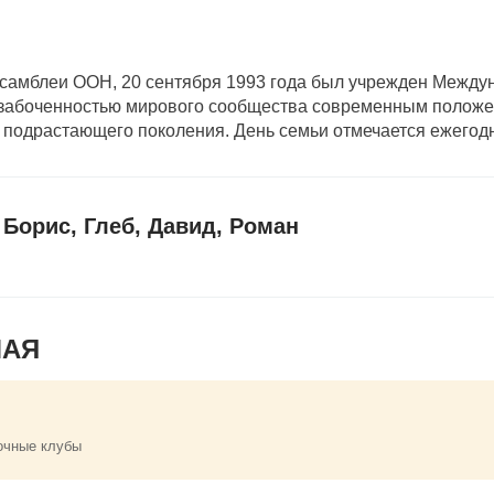
ссамблеи ООН, 20 сентября 1993 года был учрежден Межд
озабоченностью мирового сообщества современным положе
 подрастающего поколения. День семьи отмечается ежегодн
Борис, Глеб, Давид, Роман
МАЯ
очные клубы