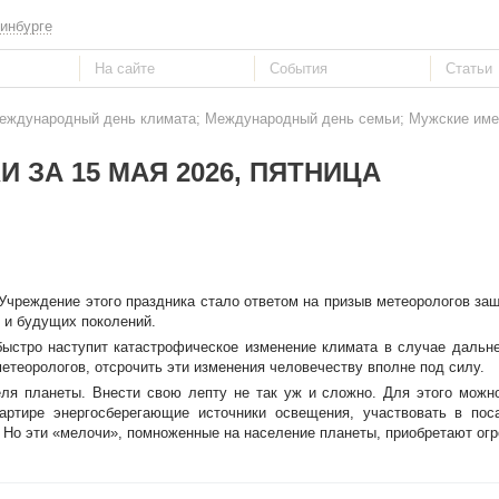
инбурге
Международный день климата; Международный день семьи; Мужские имен
 ЗА 15 МАЯ 2026, ПЯТНИЦА
 Учреждение этого праздника стало ответом на призыв метеорологов за
 и будущих поколений.
 быстро наступит катастрофическое изменение климата в случае даль
етеорологов, отсрочить эти изменения человечеству вполне под силу.
ля планеты. Внести свою лепту не так уж и сложно. Для этого можн
вартире энергосберегающие источники освещения, участвовать в пос
Но эти «мелочи», помноженные на население планеты, приобретают огр