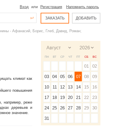
Вход
или
Регистрация
Напомнить пароль
ЗАКАЗАТЬ
ДОБАВИТЬ
ины - Афанасий, Борис, Глеб, Давид, Роман;
ПН
ВТ
СР
ЧТ
ПТ
СБ
ВС
01
02
03
04
05
06
07
08
09
щищать климат как
10
11
12
13
14
15
16
нейшего повышения
17
18
19
20
21
22
23
о, например, реже
адках деревьев и
24
25
26
27
28
29
30
омное значение.
31