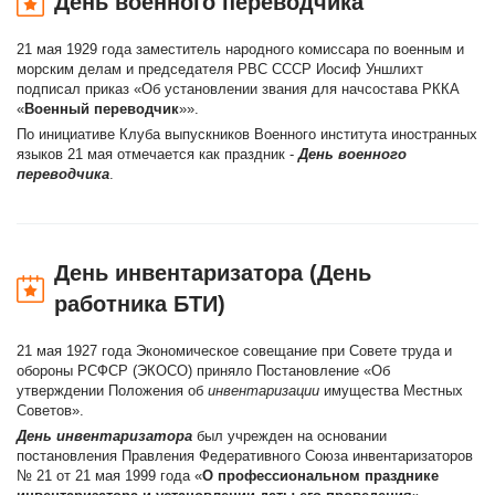
День военного переводчика
21 мая 1929 года заместитель народного комиссара по военным и
морским делам и председателя РВС СССР Иосиф Уншлихт
подписал приказ «Об установлении звания для начсостава РККА
«
Военный переводчик
»».
По инициативе Клуба выпускников Военного института иностранных
языков 21 мая отмечается как праздник -
День военного
переводчика
.
День инвентаризатора (День
работника БТИ)
21 мая 1927 года Экономическое совещание при Совете труда и
обороны РСФСР (ЭКОСО) приняло Постановление «Об
утверждении Положения об
инвентаризации
имущества Местных
Советов».
День инвентаризатора
был учрежден на основании
постановления Правления Федеративного Союза инвентаризаторов
№ 21 от 21 мая 1999 года «
О профессиональном празднике