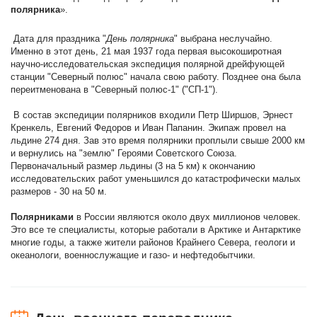
полярника
».
Дата для праздника "
День полярника
" выбрана неслучайно.
Именно в этот день, 21 мая 1937 года первая высокоширотная
научно-исследовательская экспедиция полярной дрейфующей
станции "Северный полюс" начала свою работу. Позднее она была
переитменована в "Северный полюс-1" ("СП-1").
В состав экспедиции полярников входили Петр Ширшов, Эрнест
Кренкель, Евгений Федоров и Иван Папанин. Экипаж провел на
льдине 274 дня. Зав это время полярники проплыли свыше 2000 км
и вернулись на "землю" Героями Советского Союза.
Первоначальный размер льдины (3 на 5 км) к окончанию
исследовательских работ уменьшился до катастрофически малых
размеров - 30 на 50 м.
Полярниками
в России являются около двух миллионов человек.
Это все те специалисты, которые работали в Арктике и Антарктике
многие годы, а также жители районов Крайнего Севера, геологи и
океанологи, военнослужащие и газо- и нефтедобытчики.