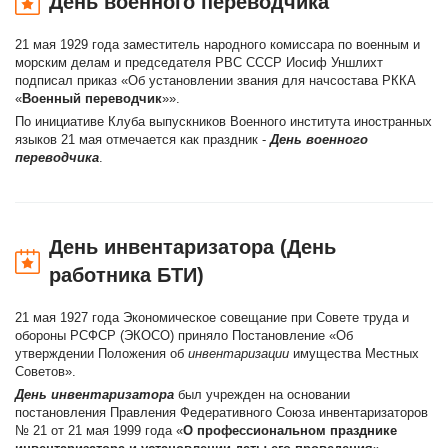
День военного переводчика
21 мая 1929 года заместитель народного комиссара по военным и
морским делам и председателя РВС СССР Иосиф Уншлихт
подписал приказ «Об установлении звания для начсостава РККА
«
Военный переводчик
»».
По инициативе Клуба выпускников Военного института иностранных
языков 21 мая отмечается как праздник -
День военного
переводчика
.
День инвентаризатора (День
работника БТИ)
21 мая 1927 года Экономическое совещание при Совете труда и
обороны РСФСР (ЭКОСО) приняло Постановление «Об
утверждении Положения об
инвентаризации
имущества Местных
Советов».
День инвентаризатора
был учрежден на основании
постановления Правления Федеративного Союза инвентаризаторов
№ 21 от 21 мая 1999 года «
О профессиональном празднике