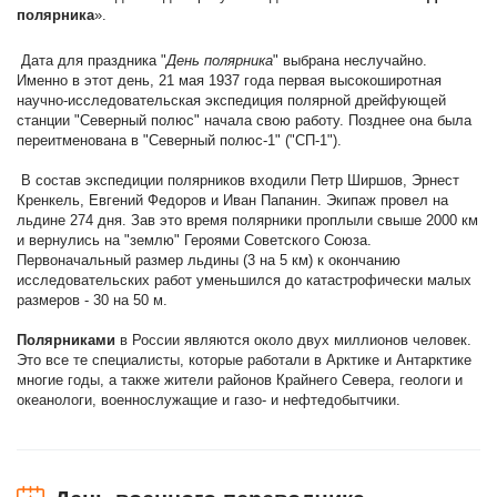
полярника
».
Дата для праздника "
День полярника
" выбрана неслучайно.
Именно в этот день, 21 мая 1937 года первая высокоширотная
научно-исследовательская экспедиция полярной дрейфующей
станции "Северный полюс" начала свою работу. Позднее она была
переитменована в "Северный полюс-1" ("СП-1").
В состав экспедиции полярников входили Петр Ширшов, Эрнест
Кренкель, Евгений Федоров и Иван Папанин. Экипаж провел на
льдине 274 дня. Зав это время полярники проплыли свыше 2000 км
и вернулись на "землю" Героями Советского Союза.
Первоначальный размер льдины (3 на 5 км) к окончанию
исследовательских работ уменьшился до катастрофически малых
размеров - 30 на 50 м.
Полярниками
в России являются около двух миллионов человек.
Это все те специалисты, которые работали в Арктике и Антарктике
многие годы, а также жители районов Крайнего Севера, геологи и
океанологи, военнослужащие и газо- и нефтедобытчики.