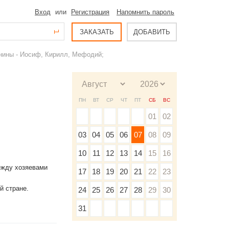
Вход
или
Регистрация
Напомнить пароль
ЗАКАЗАТЬ
ДОБАВИТЬ
енины - Иосиф, Кирилл, Мефодий;
ПН
ВТ
СР
ЧТ
ПТ
СБ
ВС
01
02
03
04
05
06
07
08
09
10
11
12
13
14
15
16
ежду хозяевами
17
18
19
20
21
22
23
й стране.
24
25
26
27
28
29
30
31