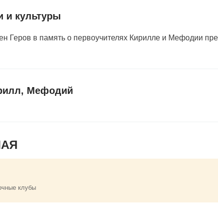
и и культуры
ден Геров в память о первоучителях Кирилле и Мефодии пр
рилл, Мефодий
МАЯ
очные клубы