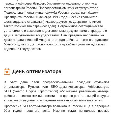
перешли офицеры бывшего Управления отдельного корпуса
погранстражи России. Правопреемником этих структур стала
Федеральная пограничная служба России, созданная Указом
Президента России 30 декабря 1993 года. Россия граничит с
шестнадцатью странами (никакое другое государство не имеет
такого количества стран-соседей). Пограничное сотрудничество
установлено и закреплено договорными документами с тридцатью
двумя зарубежными государствами. Сам праздник направлен на
демонстрацию боевой мощи этого рода войск, а также на поднятие
боевого духа солдат, исполняющих служебный долг перед своей
родиной и государством.
День оптимизатора
В этот день свой профессиональный праздник отмечают
оптимизаторы Рунета, или SEO-администраторы. Аббревиатура
SEO (Search Engine Optimization) обозначает различные методы
работы с поисковыми системами — с целью роста позиций ресурса
в поисковой выдаче по определенным запросам пользователей.
Профессия SEO-оптимизатора возникла в России еще в середине
90-х годов прошлого века. Именно тогда появились первые