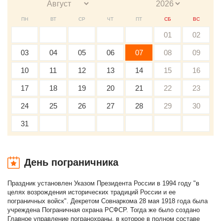
ПН
ВТ
СР
ЧТ
ПТ
СБ
ВС
01
02
03
04
05
06
07
08
09
10
11
12
13
14
15
16
17
18
19
20
21
22
23
24
25
26
27
28
29
30
31
День пограничника
Праздник установлен Указом Президента России в 1994 году "в
целях возрождения исторических традиций России и ее
пограничных войск". Декретом Совнаркома 28 мая 1918 года была
учреждена Пограничная охрана РСФСР. Тогда же было создано
Главное управление погранохраны, в которое в полном составе