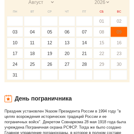
ПН
ВТ
СР
ЧТ
ПТ
СБ
ВС
01
02
03
04
05
06
07
08
09
10
11
12
13
14
15
16
17
18
19
20
21
22
23
24
25
26
27
28
29
30
31
День пограничника
Праздник установлен Указом Президента России в 1994 году "в
целях возрождения исторических традиций России и ее
пограничных войск". Декретом Совнаркома 28 мая 1918 года была
учреждена Пограничная охрана РСФСР. Тогда же было создано
Главное управление погранохраны, в которое в полном составе