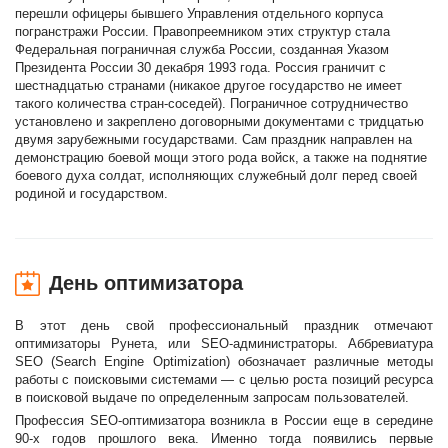
перешли офицеры бывшего Управления отдельного корпуса
погранстражи России. Правопреемником этих структур стала
Федеральная пограничная служба России, созданная Указом
Президента России 30 декабря 1993 года. Россия граничит с
шестнадцатью странами (никакое другое государство не имеет
такого количества стран-соседей). Пограничное сотрудничество
установлено и закреплено договорными документами с тридцатью
двумя зарубежными государствами. Сам праздник направлен на
демонстрацию боевой мощи этого рода войск, а также на поднятие
боевого духа солдат, исполняющих служебный долг перед своей
родиной и государством.
День оптимизатора
В этот день свой профессиональный праздник отмечают
оптимизаторы Рунета, или SEO-администраторы. Аббревиатура
SEO (Search Engine Optimization) обозначает различные методы
работы с поисковыми системами — с целью роста позиций ресурса
в поисковой выдаче по определенным запросам пользователей.
Профессия SEO-оптимизатора возникла в России еще в середине
90-х годов прошлого века. Именно тогда появились первые