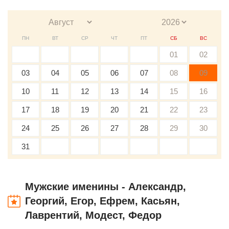
ПН
ВТ
СР
ЧТ
ПТ
СБ
ВС
01
02
03
04
05
06
07
08
09
10
11
12
13
14
15
16
17
18
19
20
21
22
23
24
25
26
27
28
29
30
31
Мужские именины - Александр,
Георгий, Егор, Ефрем, Касьян,
Лаврентий, Модест, Федор