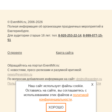
© EventNN.ru, 2006-2026
Полная информация об организации праздничных мероприятий в
Екатеринбурге.
Для аудитории старше 16 лет. тел.
8-920-253-22-14
,
8-999-077-15-
51
О проекте
Карта сайта
Обращайтесь на портал
EventNN.ru
:
С новостями, пресс-релизами и разумной критикой:
news@eventnn.ru
По вопросам добавления информации на сайт:
dmitry@eventnn.ru
Пользовательское Соглашение и политика конфиденциальности
X
Наш сайт использует файлы cookie.
Оставаясь на сайте, вы соглашаетесь с
использованием этих файлов и
политикой
конфиденциальности
.
Продвижение сайтов Санкт-Петербург
ХОРОШО