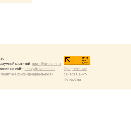
.ru
:
разумной критикой:
news@eventnn.ru
ации на сайт:
dmitry@eventnn.ru
Продвижение
 политика конфиденциальности
сайтов Санкт-
Петербург