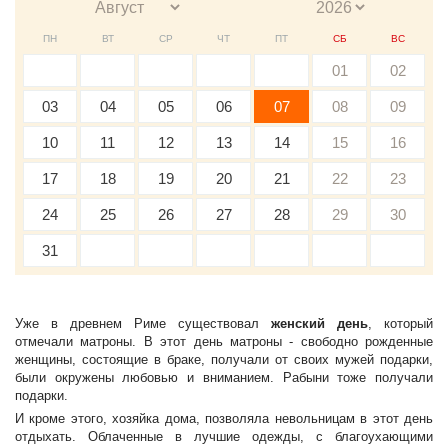
ПН
ВТ
СР
ЧТ
ПТ
СБ
ВС
01
02
03
04
05
06
07
08
09
10
11
12
13
14
15
16
17
18
19
20
21
22
23
24
25
26
27
28
29
30
31
Уже в древнем Риме существовал
женский день
, который
отмечали матроны. В этот день матроны - свободно рожденные
женщины, состоящие в браке, получали от своих мужей подарки,
были окружены любовью и вниманием. Рабыни тоже получали
подарки.
И кроме этого, хозяйка дома, позволяла невольницам в этот день
отдыхать. Облаченные в лучшие одежды, с благоухающими