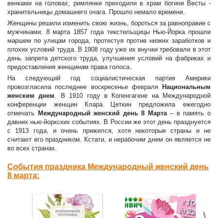
венками на головах, римлянки приходили в храм богини Весты -
хранительницы домашнего очага. Прошло немало времени.
Женщины решили изменить свою жизнь, бороться за равноправие с
мужчинами. 8 марта 1857 года текстильщицы Нью-Йорка прошли
маршем по улицам города, протестуя против низких заработков и
плохих условий труда. В 1908 году уже их внучки требовали в этот
день запрета детского труда, улучшения условий на фабриках и
предоставления женщинам права голоса.
На следующий год социалистическая партия Америки
провозгласила последнее воскресенье февраля
Национальным
женским днем
. В 1910 году в Копенгагене на Международной
конференции женщин Клара Цеткин предложила ежегодно
отмечать
Международный женский день 8 Марта
– в память о
давних нью-йоркских событиях. В России же этот день празднуется
с 1913 года, и очень прижился, хотя некоторые страны и не
считают его праздником. Кстати, и нерабочим днем он является не
во всех странах.
События праздника Международный женский день
8 марта:
>