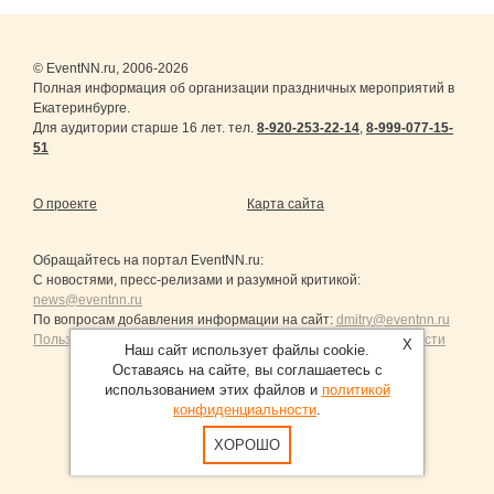
© EventNN.ru, 2006-2026
Полная информация об организации праздничных мероприятий в
Екатеринбурге.
Для аудитории старше 16 лет. тел.
8-920-253-22-14
,
8-999-077-15-
51
О проекте
Карта сайта
Обращайтесь на портал
EventNN.ru
:
С новостями, пресс-релизами и разумной критикой:
news@eventnn.ru
По вопросам добавления информации на сайт:
dmitry@eventnn.ru
Пользовательское Соглашение и политика конфиденциальности
X
Наш сайт использует файлы cookie.
Оставаясь на сайте, вы соглашаетесь с
использованием этих файлов и
политикой
конфиденциальности
.
Продвижение сайтов Санкт-Петербург
ХОРОШО