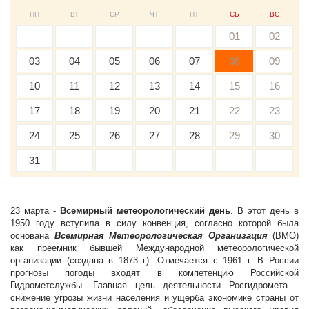
ПН
ВТ
СР
ЧТ
ПТ
СБ
ВС
01
02
03
04
05
06
07
08
09
10
11
12
13
14
15
16
17
18
19
20
21
22
23
24
25
26
27
28
29
30
31
23 марта -
Всемирный метеорологический день
. В этот день в
1950 году вступила в силу конвенция, согласно которой была
основана
Всемирная Метеорологическая Организация
(ВМО)
как преемник бывшей Международной метеорологической
организации (создана в 1873 г). Отмечается с 1961 г. В России
прогнозы погоды входят в компетенцию Российской
Гидрометслужбы. Главная цель деятельности Росгидромета -
снижение угрозы жизни населения и ущерба экономике страны от