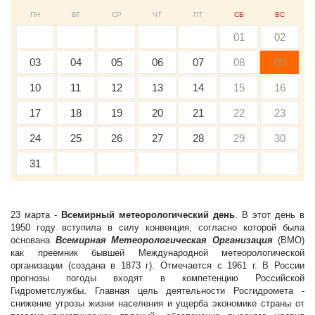
ПН
ВТ
СР
ЧТ
ПТ
СБ
ВС
01
02
03
04
05
06
07
08
09
10
11
12
13
14
15
16
17
18
19
20
21
22
23
24
25
26
27
28
29
30
31
23 марта -
Всемирный метеорологический день
. В этот день в
1950 году вступила в силу конвенция, согласно которой была
основана
Всемирная Метеорологическая Организация
(ВМО)
как преемник бывшей Международной метеорологической
организации (создана в 1873 г). Отмечается с 1961 г. В России
прогнозы погоды входят в компетенцию Российской
Гидрометслужбы. Главная цель деятельности Росгидромета -
снижение угрозы жизни населения и ущерба экономике страны от