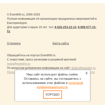
© EventNN.ru, 2006-2026
Полная информация об организации праздничных мероприятий в
Екатеринбурге.
Для аудитории старше 16 лет. тел.
8-920-253-22-14
,
8-999-077-15-
51
О проекте
Карта сайта
Обращайтесь на портал
EventNN.ru
:
С новостями, пресс-релизами и разумной критикой:
news@eventnn.ru
По вопросам добавления информации на сайт:
dmitry@eventnn.ru
Пользовательское Соглашение и политика конфиденциальности
X
Наш сайт использует файлы cookie.
Оставаясь на сайте, вы соглашаетесь с
использованием этих файлов и
политикой
конфиденциальности
.
Продвижение сайтов Санкт-Петербург
ХОРОШО