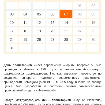
01
02
03
04
05
06
07
08
09
10
11
12
13
14
15
16
17
18
19
20
21
22
23
24
25
26
27
28
29
30
31
День планетариев
имеет европейские «корни», впервые он был
проведен в Италии в 1990 году по инициативе
Ассоциации
итальянских планетариев
. Но, как известно, первенство по
созданию аппарата, подобного современному планетарию,
принадлежит немецким ученым — в 1925 году в Йене на заводе
Цейса был разработан и построен первый универсальный
проекционный модуль «Планетарий».
Статус международного
День планетариев
(Day of Planetaria)
приобрел в 1994 году, когда его поддержали французские «храмы