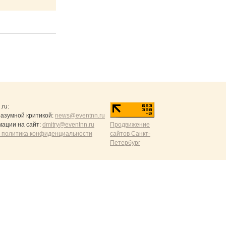
.ru
:
разумной критикой:
news@eventnn.ru
ации на сайт:
dmitry@eventnn.ru
Продвижение
 политика конфиденциальности
сайтов Санкт-
Петербург