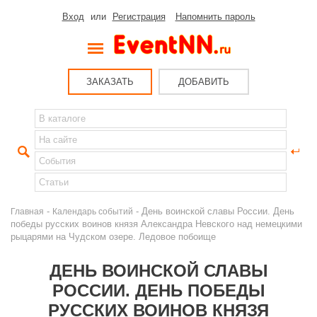
Вход
или
Регистрация
Напомнить пароль
ЗАКАЗАТЬ
ДОБАВИТЬ
-
- День воинской славы России. День
Главная
Календарь событий
победы русских воинов князя Александра Невского над немецкими
рыцарями на Чудском озере. Ледовое побоище
ДЕНЬ ВОИНСКОЙ СЛАВЫ
РОССИИ. ДЕНЬ ПОБЕДЫ
РУССКИХ ВОИНОВ КНЯЗЯ