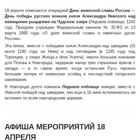
18 апреля отмечается очередной
День воинской славы России
—
День победы русских воинов князя Александра Невского над
немецкими рыцарями на Чудском озере
(Ледовое побоище, 1242
год). Праздник учрежден Федеральным законом № 32-ФЗ от 13
марта 1995 года «О днях воинской славы и памятных датах
России».
Эта битва, вместе с победами князя Александра над шведами (15
июля 1240 года на Неве) и над литовцами (в 1245 году под
Торопцем, у озера Жизца и близ Усвята), имела большое значение
для Пскова и Новгорода, задержав напор трех серьезных врагов с
запада — в то самое время, когда остальная Русь терпела
большие потери от княжеских усобиц и последствий татарского
завоевания.
В Новгороде долго помнили
Ледовое побоище
немцев: вместе с
Невской победой над шведами, оно еще в 16 веке вспоминалось на
ектениях по всем новгородским церквам.
АФИША МЕРОПРИЯТИЙ 18
АПРЕЛЯ