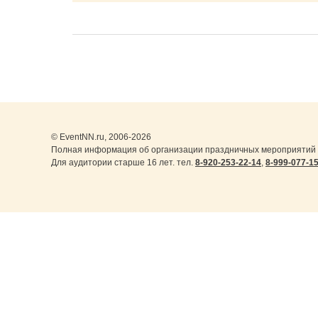
© EventNN.ru, 2006-2026
Полная информация об организации праздничных мероприятий в
Для аудитории старше 16 лет. тел.
8-920-253-22-14
,
8-999-077-1