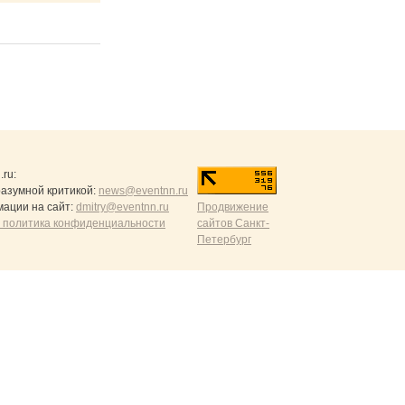
.ru
:
разумной критикой:
news@eventnn.ru
ации на сайт:
dmitry@eventnn.ru
Продвижение
 политика конфиденциальности
сайтов Санкт-
Петербург