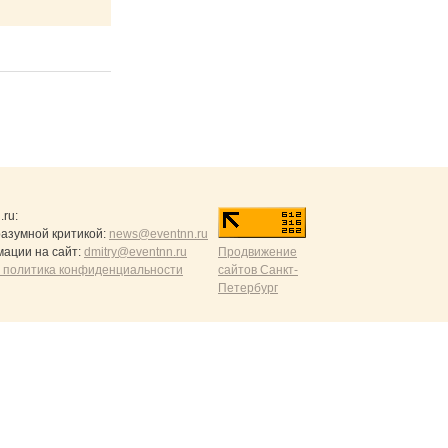
.ru
:
разумной критикой:
news@eventnn.ru
ации на сайт:
dmitry@eventnn.ru
Продвижение
 политика конфиденциальности
сайтов Санкт-
Петербург