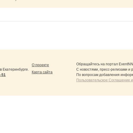
Обращайтесь на портал
EventNN
О проекте
 Екатеринбурге.
С новостями, пресс-релизами и 
Карта сайта
5-51
По вопросам добавления информ
Пользовательское Соглашение и