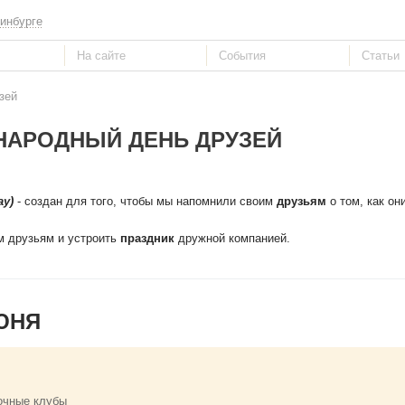
инбурге
зей
АРОДНЫЙ ДЕНЬ ДРУЗЕЙ
ay)
- создан для того, чтобы мы напомнили своим
друзьям
о том, как он
м друзьям и устроить
праздник
дружной компанией.
ЮНЯ
очные клубы