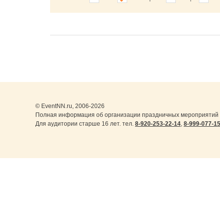
© EventNN.ru, 2006-2026
Полная информация об организации праздничных мероприятий в
Для аудитории старше 16 лет. тел.
8-920-253-22-14
,
8-999-077-1