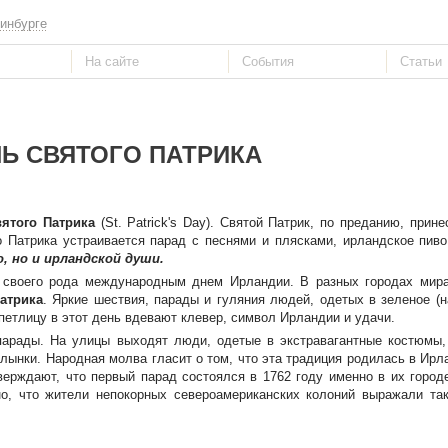
инбурге
Ь СВЯТОГО ПАТРИКА
ятого Патрика
(St. Patrick's Day). Святой Патрик, по преданию, прине
го Патрика устраивается парад с песнями и плясками, ирландское пив
, но и ирландской души.
л своего рода международным днем Ирландии. В разных городах мир
атрика
. Яркие шествия, парады и гуляния людей, одетых в зеленое (
петлицу в этот день вдевают клевер, символ Ирландии и удачи.
арады. На улицы выходят люди, одетые в экстравагантные костюмы,
олынки. Народная молва гласит о том, что эта традиция родилась в Ирл
ерждают, что первый парад состоялся в 1762 году именно в их город
но, что жители непокорных североамериканских колоний выражали та