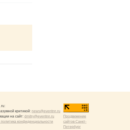
.ru
:
разумной критикой:
news@eventnn.ru
ации на сайт:
dmitry@eventnn.ru
Продвижение
 политика конфиденциальности
сайтов Санкт-
Петербург