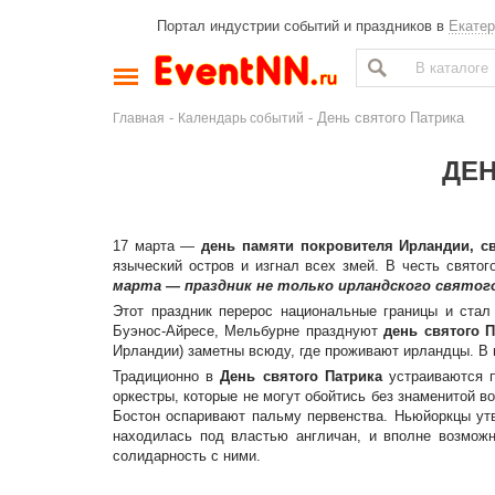
Портал индустрии событий и праздников в
Екатер
-
- День святого Патрика
Главная
Календарь событий
ДЕН
17 марта —
день памяти покровителя Ирландии, св
языческий остров и изгнал всех змей. В честь свято
марта — праздник не только ирландского святого
Этот праздник перерос национальные границы и ста
Буэнос-Айресе, Мельбурне празднуют
день святого П
Ирландии) заметны всюду, где проживают ирландцы. В 
Традиционно в
День святого Патрика
устраиваются п
оркестры, которые не могут обойтись без знаменитой в
Бостон оспаривают пальму первенства. Ньюйоркцы утв
находилась под властью англичан, и вполне возмож
солидарность с ними.