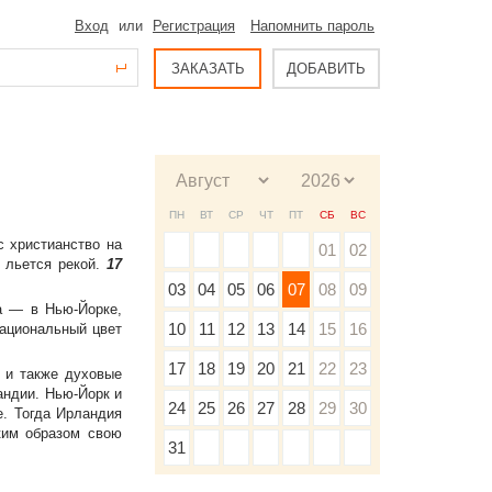
Вход
или
Регистрация
Напомнить пароль
ЗАКАЗАТЬ
ДОБАВИТЬ
ПН
ВТ
СР
ЧТ
ПТ
СБ
ВС
с христианство на
01
02
о льется рекой.
17
03
04
05
06
07
08
09
а — в Нью-Йорке,
10
11
12
13
14
15
16
национальный цвет
17
18
19
20
21
22
23
 и также духовые
андии. Нью-Йорк и
24
25
26
27
28
29
30
е. Тогда Ирландия
ким образом свою
31