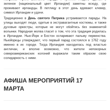
зеленое (национальный цвет Ирландии) заметны всюду, где
проживают ирландцы. В петлицу в этот день вдевают клевер,
символ Ирландии и удачи.
Традиционно в
День святого Патрика
устраиваются парады. На
улицы выходят люди, одетые в экстравагантные костюмы, и также
духовые оркестры, которые не могут обойтись без знаменитой
волынки. Народная молва гласит о том, что эта традиция родилась
в Ирландии. Нью-Йорк и Бостон оспаривают пальму первенства.
Ньюйоркцы утверждают, что первый парад состоялся в 1762 году
именно в их городе. Тогда Ирландия находилась под властью
англичан, и вполне возможно, что жители непокорных
североамериканских колоний выражали таким образом свою
солидарность с ними.
АФИША МЕРОПРИЯТИЙ 17
МАРТА