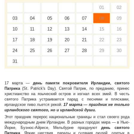
01
02
03
04
05
06
07
08
09
10
11
12
13
14
15
16
17
18
19
20
21
22
23
24
25
26
27
28
29
30
31
17 марта —
день памяти покровителя Ирландии, святого
Патрика
(St. Patrick's Day). Святой Патрик, по преданию, принес
христианство на языческий остров и изгнал всех змей. В честь
святого Патрика устраивается парад с песнями и плясками,
ирландское пиво льется рекой.
17 марта — праздник не только
ирландского святого, но и ирландской души.
Этот праздник перерос национальные границы и стал своего рода
международным днем Ирландии. В разных городах мира — в Нью-
Йорке, Буэнос-Айресе, Мельбурне празднуют
день святого
Патрика
. Яркие шествия, парады и гуляния людей, одетых в