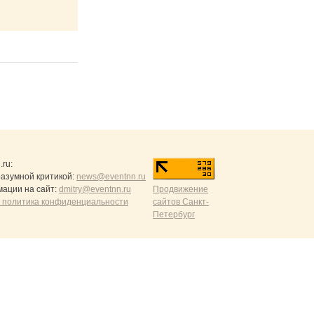
.ru
:
разумной критикой:
news@eventnn.ru
ации на сайт:
dmitry@eventnn.ru
Продвижение
 политика конфиденциальности
сайтов Санкт-
Петербург