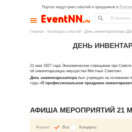
Портал индустрии событий и праздников в
Екатер
-
- День инвентаризатора (Де
Главная
Календарь событий
ДЕНЬ ИНВЕНТАР
21 мая 1927 года Экономическое совещание при Совет
об
инвентаризации
имущества Местных Советов».
День инвентаризатора
был учрежден на основании п
года «
О профессиональном празднике инвентаризато
АФИША МЕРОПРИЯТИЙ 21 
Формат:
Все
Концерты