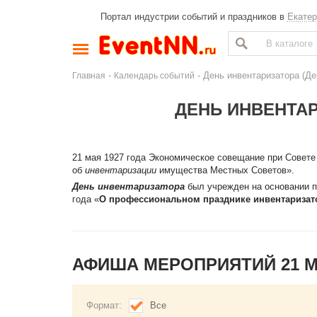
Портал индустрии событий и праздников в
Екатер
-
- День инвентаризатора (Де
Главная
Календарь событий
ДЕНЬ ИНВЕНТАР
21 мая 1927 года Экономическое совещание при Совет
об
инвентаризации
имущества Местных Советов».
День инвентаризатора
был учрежден на основании п
года «
О профессиональном празднике инвентаризато
АФИША МЕРОПРИЯТИЙ 21 
Формат:
Все