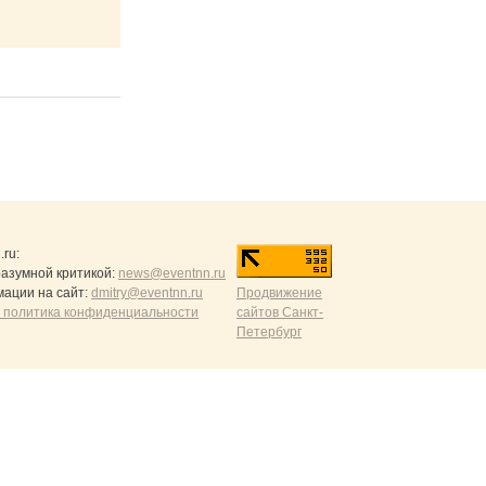
.ru
:
разумной критикой:
news@eventnn.ru
ации на сайт:
dmitry@eventnn.ru
Продвижение
 политика конфиденциальности
сайтов Санкт-
Петербург