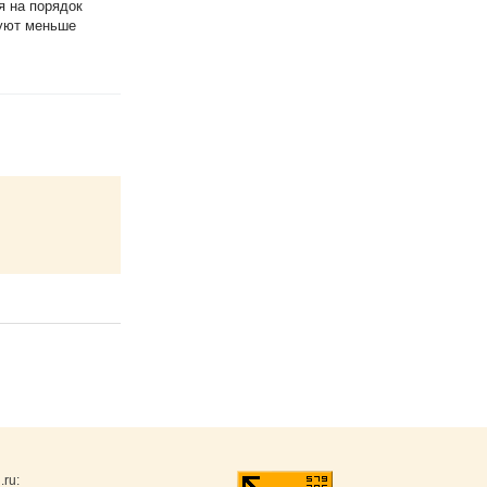
я на порядок
буют меньше
.ru
: