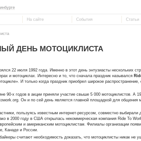
инбурге
листа
ЫЙ ДЕНЬ МОТОЦИКЛИСТА
ялся 22 июля 1992 года. Именно в этот день энтузиасты нескольких ст
терах и мотоциклах. Интересно и то, что сначала праздник назывался
Rid
отоцикле». И только когда праздник приобрел широкое распространение, 
не 90-х годов в акции приняли участие свыше 5 000 мотоциклистов. А 1
towork.org. Он и по сей день является главной площадкой для общения 
астники, пользуясь известным интернет-ресурсом, совместно выбирали 
ко в 2000 году в США открылась некоммерческая компания Ride To Work
ропейским и американским мотоциклистам. Филиалы организации появи
е, Канаде и России.
 байкеры считают необходимость доказать, что мотоциклисты никак не 