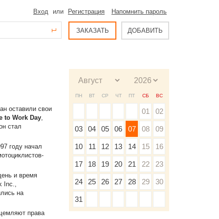
Вход
или
Регистрация
Напомнить пароль
ЗАКАЗАТЬ
ДОБАВИТЬ
ПН
ВТ
СР
ЧТ
ПТ
СБ
ВС
ран оставили свои
01
02
e to Work Day
,
он стал
03
04
05
06
07
08
09
10
11
12
13
14
15
16
997 году начал
мотоциклистов-
17
18
19
20
21
22
23
день и время
24
25
26
27
28
29
30
 Inc.,
лись на
31
ущемляют права