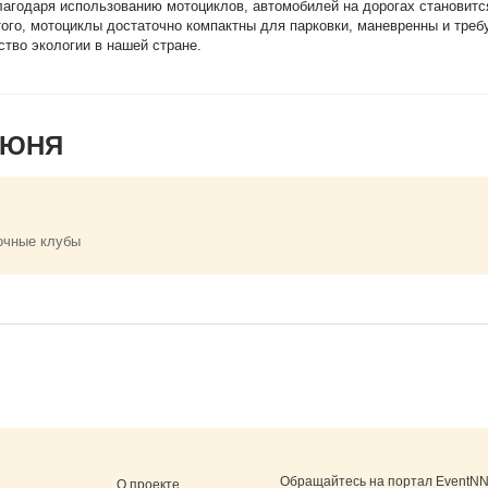
лагодаря использованию мотоциклов, автомобилей на дорогах становитс
е того, мотоциклы достаточно компактны для парковки, маневренны и тре
ство экологии в нашей стране.
ИЮНЯ
очные клубы
Обращайтесь на портал
EventNN
О проекте