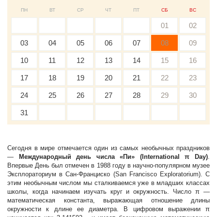
ПН
ВТ
СР
ЧТ
ПТ
СБ
ВС
01
02
03
04
05
06
07
08
09
10
11
12
13
14
15
16
17
18
19
20
21
22
23
24
25
26
27
28
29
30
31
Сегодня в мире отмечается один из самых необычных праздников
—
Международный день числа «Пи» (International π Day)
.
Впервые День был отмечен в 1988 году в научно-популярном музее
Эксплораториум в Сан-Франциско (San Francisco Exploratorium). С
этим необычным числом мы сталкиваемся уже в младших классах
школы, когда начинаем изучать круг и окружность. Число π —
математическая константа, выражающая отношение длины
окружности к длине ее диаметра. В цифровом выражении π