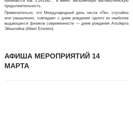
начинается как 3,141592... и имеет бесконечную математическую
продолжительность.
Примечательно, что Международный день числа «Пи», случайно
или умышленно, совпадает с днем рождения одного из наиболее
выдающихся физиков современности — днем рождения Альберта
Эйнштейна (Albert Einstein).
АФИША МЕРОПРИЯТИЙ 14
МАРТА