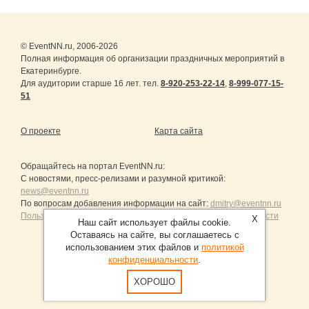
© EventNN.ru, 2006-2026
Полная информация об организации праздничных мероприятий в
Екатеринбурге.
Для аудитории старше 16 лет. тел.
8-920-253-22-14
,
8-999-077-15-
51
О проекте
Карта сайта
Обращайтесь на портал
EventNN.ru
:
С новостями, пресс-релизами и разумной критикой:
news@eventnn.ru
По вопросам добавления информации на сайт:
dmitry@eventnn.ru
Пользовательское Соглашение и политика конфиденциальности
X
Наш сайт использует файлы cookie.
Оставаясь на сайте, вы соглашаетесь с
использованием этих файлов и
политикой
конфиденциальности
.
Продвижение сайтов Санкт-Петербург
ХОРОШО