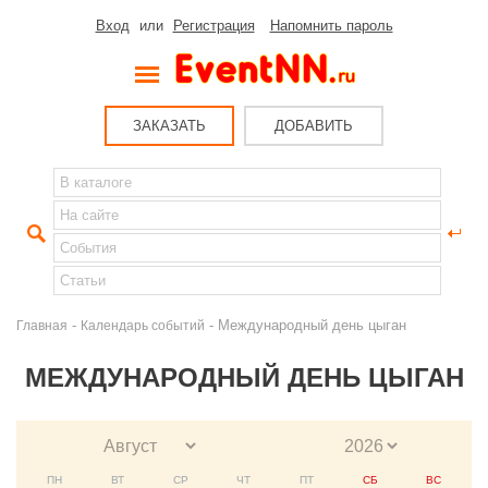
Вход
или
Регистрация
Напомнить пароль
ЗАКАЗАТЬ
ДОБАВИТЬ
-
- Международный день цыган
Главная
Календарь событий
МЕЖДУНАРОДНЫЙ ДЕНЬ ЦЫГАН
ПН
ВТ
СР
ЧТ
ПТ
СБ
ВС