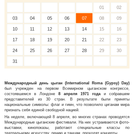
01
02
03
04
05
06
07
08
09
10
11
12
13
14
15
16
17
18
19
20
21
22
23
24
25
26
27
28
29
30
31
Международный день цыган (International Roma (Gypsy) Day)
был учрежден на первом Всемирном цыганском конгрессе,
состоявшемся в Лондоне
8 апреля 1971 года
и собравшем
представителей из 30 стран. В результате были приняты
национальные символы: флаг и гимн, что позволило циганам мира
признать себя единой свободной нацией.
На неделе, включающей 8 апреля, во многих странах проводятся
Международные цыганские фестивали. На них устраиваются фото-
выставки, кинопоказы, работают специальные классы по
театральному искусству, пению и танцам, проходят концерты.