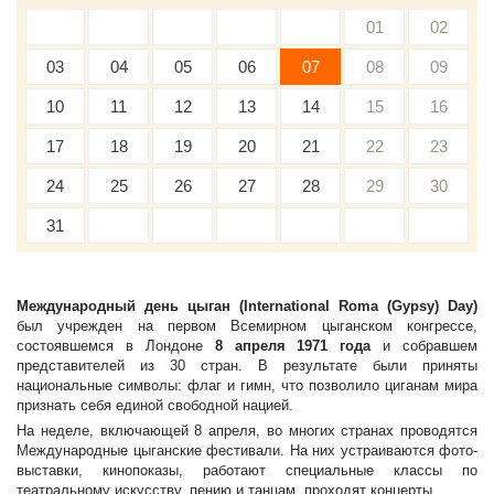
01
02
03
04
05
06
07
08
09
10
11
12
13
14
15
16
17
18
19
20
21
22
23
24
25
26
27
28
29
30
31
Международный день цыган (International Roma (Gypsy) Day)
был учрежден на первом Всемирном цыганском конгрессе,
состоявшемся в Лондоне
8 апреля 1971 года
и собравшем
представителей из 30 стран. В результате были приняты
национальные символы: флаг и гимн, что позволило циганам мира
признать себя единой свободной нацией.
На неделе, включающей 8 апреля, во многих странах проводятся
Международные цыганские фестивали. На них устраиваются фото-
выставки, кинопоказы, работают специальные классы по
театральному искусству, пению и танцам, проходят концерты.