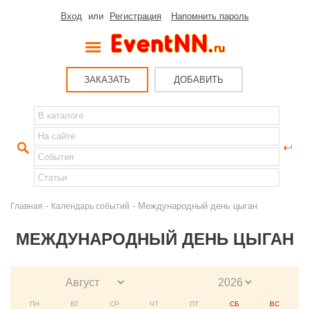
Вход
или
Регистрация
Напомнить пароль
ЗАКАЗАТЬ
ДОБАВИТЬ
-
- Международный день цыган
Главная
Календарь событий
МЕЖДУНАРОДНЫЙ ДЕНЬ ЦЫГАН
ПН
ВТ
СР
ЧТ
ПТ
СБ
ВС